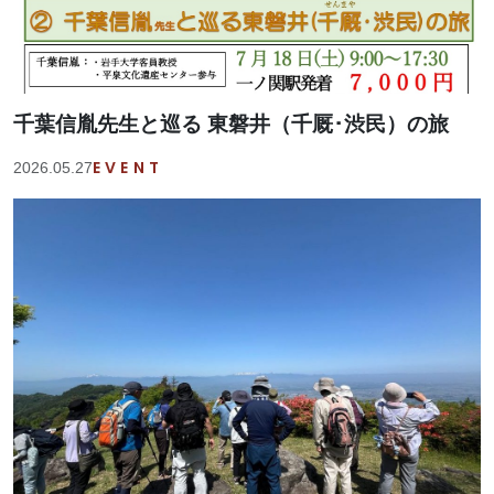
千葉信胤先生と巡る 東磐井（千厩･渋民）の旅
EVENT
2026.05.27