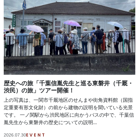
歴史への旅「千葉信胤先生と巡る東磐井（千厩・
渋民）の旅」ツアー開催！
上の写真は、一関市千厩地区のせんまや街角資料館（国指
定重要有形文化財）の前から建物の説明を聞いている光景
です。 一ノ関駅から渋民地区に向かうバスの中で、千葉信
胤先生から東磐井の歴史についての説明...
EVENT
2026.07.30