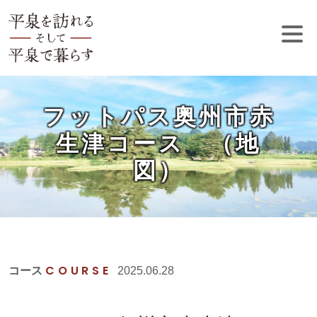
フットパス奥州市赤
生津コース （地
図）
COURSE
コース
2025.06.28