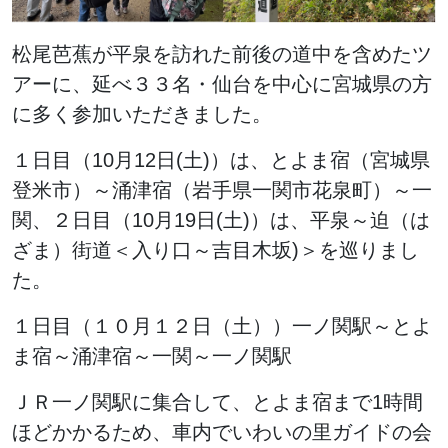
松尾芭蕉が平泉を訪れた前後の道中を含めたツ
アーに、延べ３３名・仙台を中心に宮城県の方
に多く参加いただきました。
１日目（10月12日(土)）は、とよま宿（宮城県
登米市）～涌津宿（岩手県一関市花泉町）～一
関、２日目（10月19日(土)）は、平泉～迫（は
ざま）街道＜入り口～吉目木坂)＞を巡りまし
た。
１日目（１０月１２日（土））一ノ関駅～とよ
ま宿～涌津宿～一関～一ノ関駅
ＪＲ一ノ関駅に集合して、とよま宿まで1時間
ほどかかるため、車内でいわいの里ガイドの会