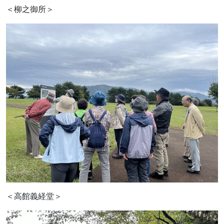
＜柳之御所＞
＜高館義経堂＞