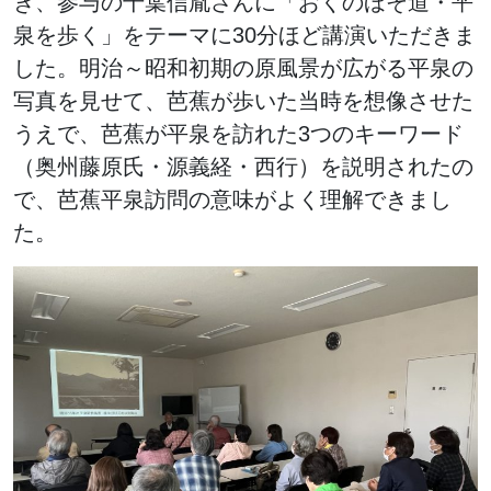
き、参与の千葉信胤さんに「おくのほそ道・平
泉を歩く」をテーマに30分ほど講演いただきま
した。明治～昭和初期の原風景が広がる平泉の
写真を見せて、芭蕉が歩いた当時を想像させた
うえで、芭蕉が平泉を訪れた3つのキーワード
（奥州藤原氏・源義経・西行）を説明されたの
で、芭蕉平泉訪問の意味がよく理解できまし
た。