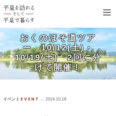
おくのほそ道ツア
ー 10/12(土)・
10/19(土) 2回に分
けて開催！
EVENT
イベント
...
2024.10.19