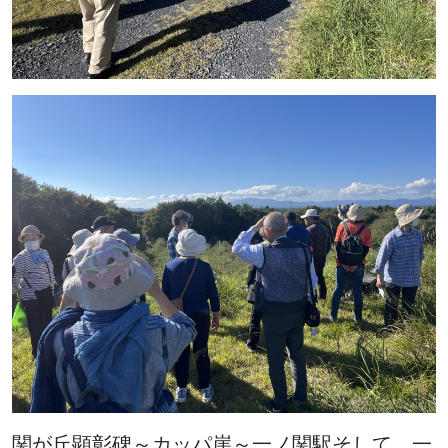
関が丘顕彰碑～カッパ崖～一ノ関駅そして、一