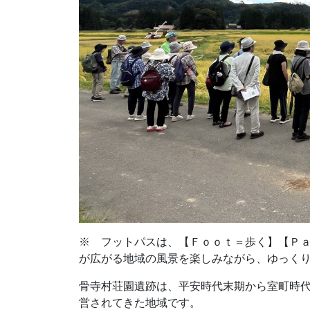
※ フットパスは、【Ｆｏｏｔ＝歩く】【Ｐ
が広がる地域の風景を楽しみながら、ゆっく
骨寺村荘園遺跡は、平安時代末期から室町時代
営されてきた地域です。