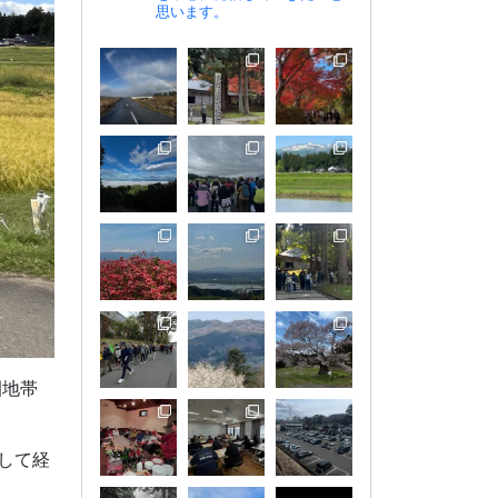
思います。
園地帯
して経