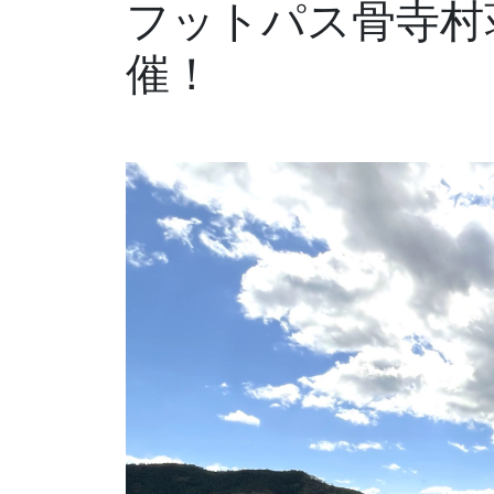
フットパス骨寺村
催！