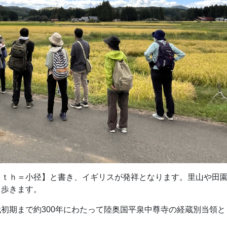
ａｔｈ＝小径】と書き、イギリスが発祥となります。里山や田
り歩きます。
初期まで約300年にわたって陸奥国平泉中尊寺の経蔵別当領と