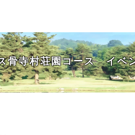
ス骨寺村荘園コース イベ