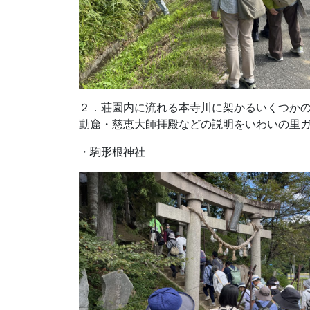
２．荘園内に流れる本寺川に架かるいくつか
動窟・慈恵大師拝殿などの説明をいわいの里
・駒形根神社